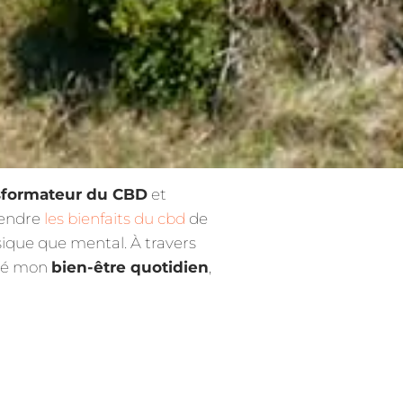
nsformateur du CBD
et
rendre
les bienfaits du cbd
de
sique que mental. À travers
nné mon
bien-être quotidien
,